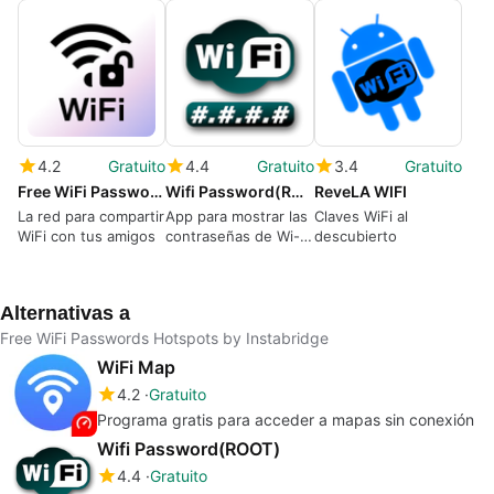
4.2
Gratuito
4.4
Gratuito
3.4
Gratuito
Free WiFi Passwords Hotspots by Instabridge
Wifi Password(ROOT)
ReveLA WIFI
La red para compartir
App para mostrar las
Claves WiFi al
WiFi con tus amigos
contraseñas de Wi-Fi
descubierto
almacenadas
Alternativas a
Free WiFi Passwords Hotspots by Instabridge
WiFi Map
4.2
Gratuito
Programa gratis para acceder a mapas sin conexión
Wifi Password(ROOT)
4.4
Gratuito