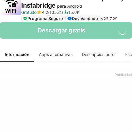
Instabridge
para Android
Gratuito
4.2
105
15.6K
Programa Seguro
Dev Validado
V
26.7.29
Descargar gratis
Información
Apps alternativas
Descripción autor
Esc